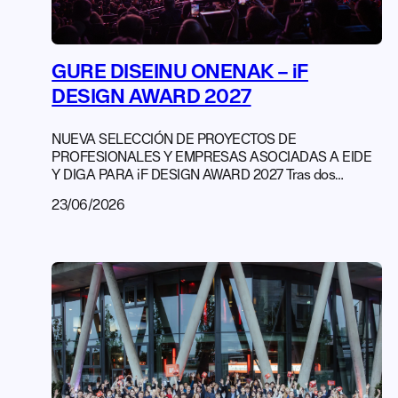
GURE DISEINU ONENAK – iF
DESIGN AWARD 2027
NUEVA SELECCIÓN DE PROYECTOS DE
PROFESIONALES Y EMPRESAS ASOCIADAS A EIDE
Y DIGA PARA iF DESIGN AWARD 2027 Tras dos
primeras exitosas ediciones de esta iniciativa nacida
23/06/2026
del acuerdo de colaboración firmado con iF DESIGN en
2024, volvemos a lanzar la convocatoria para la
selección de proyectos de diseño llevados a cabo por
profesionales, empresas y centros educativos
asociados a […]