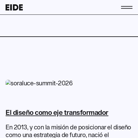
Conócenos
La asociación
Equipo
Contacto
Socias y socios
Actividad
Actualidad
Únete a EIDE
El diseño como eje transformador
ES
EU
EN
En 2013, y con la misión de posicionar el diseño
como una estrategia de futuro, nació el