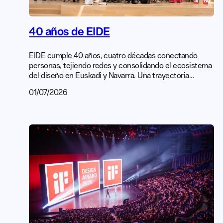
40 años de EIDE
EIDE cumple 40 años, cuatro décadas conectando
personas, tejiendo redes y consolidando el ecosistema
del diseño en Euskadi y Navarra. Una trayectoria
construida colectivamente, gracias al compromiso y al
01/07/2026
impulso de quienes han formado parte de la asociación
a lo largo de estos años. En el encuentro de aniversario
hicimos un repaso a los hitos que han marcado este
recorrido […]