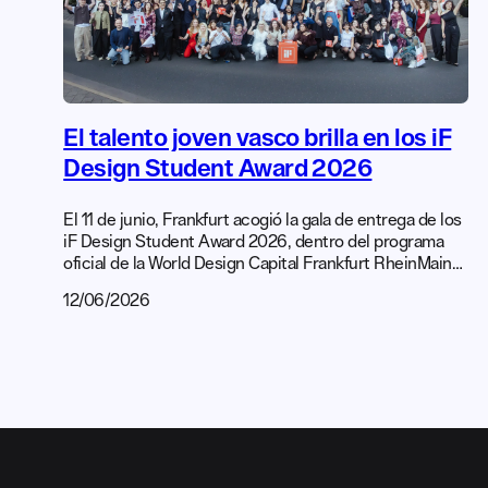
El talento joven vasco brilla en los iF
Design Student Award 2026
El 11 de junio, Frankfurt acogió la gala de entrega de los
iF Design Student Award 2026, dentro del programa
oficial de la World Design Capital Frankfurt RheinMain
2026. En esta edición, el diseño vasco volvió a
12/06/2026
destacar a nivel internacional con el reconocimiento a
seis proyectos de estudiantes del País Vasco. Este
logro adquiere aún más relevancia si tenemos […]