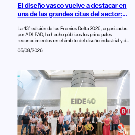
El diseño vasco vuelve a destacar en
una de las grandes citas del sector:
los Premios Delta 2026
La 43ª edición de los Premios Delta 2026, organizados
por ADI-FAD, ha hecho públicos los principales
reconocimientos en el ámbito del diseño industrial y de
producto del país. Con más de seis décadas de
05/08/2026
trayectoria, los Delta son uno de los galardones más
prestigiosos del sector en el Estado y distinguen
productos que destacan por su calidad formal y
funcional, […]