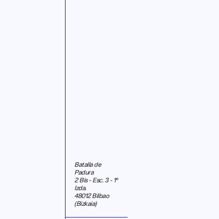
Batalla de
Padura
2 Bis - Esc. 3 - 1º
Izda.
48012 Bilbao
(Bizkaia)