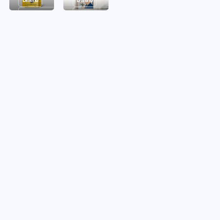
Diseño
Diseño
Ilustraciones
Ilustraciones
Markos
The
Gimenoren 101
Bilbainer
LETRAKARTEL