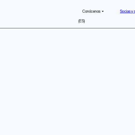
Conócenos
Socias y 
La asociación
ES
Equipo
Contacto
EN
EU