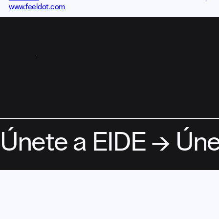
www.feeldot.com
ASÓCIATE
Únete a EIDE → Úne