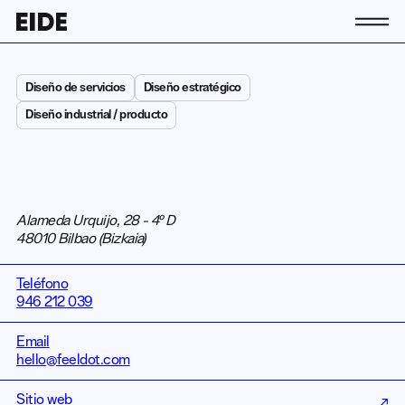
Conócenos
Diseño de servicios
Diseño estratégico
La asociación
Diseño industrial / producto
Equipo
Contacto
Socias y socios
Actividad
Alameda Urquijo, 28 - 4º D
48010 Bilbao (Bizkaia)
Actualidad
Únete a EIDE
Teléfono
946 212 039
Email
ES
hello@feeldot.com
EN
EU
Sitio web
↗
↗