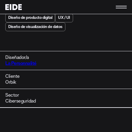
Diseño de producto digital
UX / UI
Conócenos
Diseño de visualización de datos
La asociación
Equipo
Contacto
Diseñador/a
Socias y socios
La Personnalité
Actividad
Cliente
Actualidad
Orbik
Únete a EIDE
Sector
Ciberseguridad
ES
EN
EU