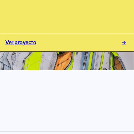
José Ignacio Aguirre
Ver proyecto
→
→
ASÓCIATE