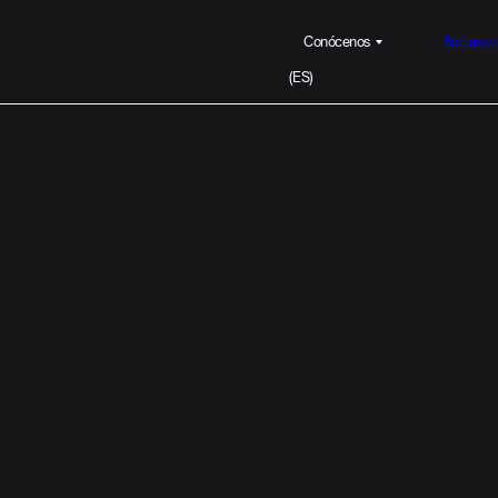
Conócenos
Socias y 
La asociación
ES
Equipo
Contacto
EN
EU