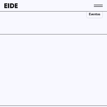
Eventos
Conócenos
La asociación
Equipo
Contacto
Socias y socios
Actividad
Actualidad
Únete a EIDE
ES
EU
EN