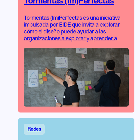
Tormentas (Im)Perfectas
Tormentas (Im)Perfectas es una iniciativa
impulsada por EIDE que invita a explorar
cómo el diseño puede ayudar a las
organizaciones a explorar y aprender a
través del diseño a navegar en la
incertidumbre.
Redes